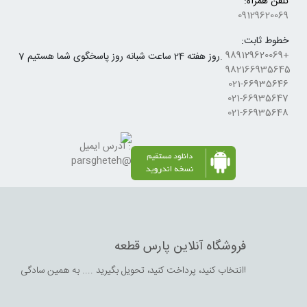
تلفن همراه:
09129620069
خطوط ثابت:
+989129620069
7 روز هفته 24 ساعت شبانه روز پاسخگوی شما هستیم.
982166935645
021-66935646
021-66935647
021-66935648
آدرس ایمیل :
parsgheteh@gmail.com
فروشگاه آنلاین پارس قطعه
انتخاب کنید،‌ پرداخت کنید، تحویل بگیرید .... به همین سادگی!