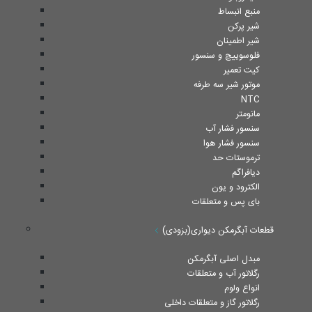
منبع انبساط
شیر پرکن
شیر اطمینان
فلوسوییچ و سنسور
کیت تعمیر
موتور شیر سه طرفه
NTC
مانومتر
سنسور فشار آب
سنسور فشار هوا
ترموستات حد
دیافراگم
الکترود و یون
بای پس و متعلقات
قطعات آبگرمکن دیواری(بزودی)
مبدل اصلی آبگرمکن
رگلاتور آب و متعلقات
انواع ولوم
رگلاتور گاز و متعلقات داخلی