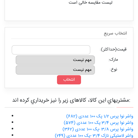
لیست مقایسه خالی است
انتخاب سريع
قیمت(حداکثر):
مارک:
نوع:
مشتريهاي اين کالا، کالاهای زیر را نیز خريداري کرده اند:
واشر نوا پرس 1/2 پک 100 عددی (682)
واشر نوا پرس 3/4 پک 100 عددی (574)
واشر نوا پرس 3/8 -پک 100 عددی (362)
واشر لاستیکی نازک 3/4 -پک 100 عددی (249)