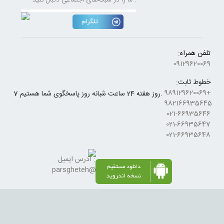
ما را در شبکه‌های اجتماعی دنبال کنید :
تلفن همراه:
09129620069
خطوط ثابت:
+989129620069
7 روز هفته 24 ساعت شبانه روز پاسخگوی شما هستیم.
982166935645
021-66935646
021-66935647
021-66935648
آدرس ایمیل :
parsgheteh@gmail.com