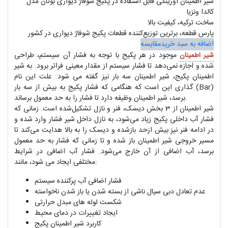
شیر اطمینان اورینگی قابل استفاده در پکیج شوفاژ دیواری بوتان مدل
کالدا ونزیا
ساخت ترکیه، کیفیت بالا
پارس قطعه، برترین توزیع‌کننده قطعات پکیج شوفاژ دیواری در کشور
اضافه به سبد خرید
مقایسه
موجود در هر پکیج با توجه به فشار آن سیستم، طراحی
شیر اطمینان
شده و اجازه نمی‌دهد تا فشار سیستم از مقدار معینی فراتر برود. به شیر
اطمینان پکیج، شیر اطمینان سه بار نیز گفته می شود. علت این نام
گذاری این است که هنگامی‌ که فشار پکیج به بیش از سه بار (Bar)
برسد، شیر اطمینان وظیفه دارد تا فشار را به حد معمول برساند.
شیر اطمینان از 3 بخش دیسک، فنر و نازل تشکیل‌شده است. زمانی که
فشار آب داخلی پکیج زیاد می‌شود، به نازل داخل شیر فشار وارد شده و
در ادامه فنر نیز بیش ‌ازحد بازشده و دیسک را به بالا هدایت می‌کند تا
مسیر خروجی شیر اطمینان باز شده و تا زمانی که فشار به حد معمول
برسد، آب اضافی از آن خارج می‌شود. فشار آب اضافی در شرایط
مختلفی ایجاد می شود، مانند:
فشار اضافی آب پرکننده سیستم
عدم تعادل دبی سیال ناشی از بسته شدن یا باز شدن ناخواسته
شکست لوله های مبدل حرارتی
ایجاد تغییرات در دمای محیط
کاربرد شیر اطمینان پکیج