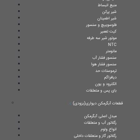
منبع انبساط
شیر پرکن
شیر اطمینان
فلوسوییچ و سنسور
کیت تعمیر
موتور شیر سه طرفه
NTC
مانومتر
سنسور فشار آب
سنسور فشار هوا
ترموستات حد
دیافراگم
الکترود و یون
بای پس و متعلقات
قطعات آبگرمکن دیواری(بزودی)
مبدل اصلی آبگرمکن
رگلاتور آب و متعلقات
انواع ولوم
رگلاتور گاز و متعلقات داخلی