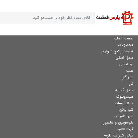
صفحه اصلی
محصولات
قطعات پکیج دیواری
مبدل اصلی
برد اصلی
پمپ
شیر گاز
فن
مبدل ثانویه
هیدروبلوک
منبع انبساط
شیر پرکن
شیر اطمینان
فلوسوییچ و سنسور
کیت تعمیر
موتور شیر سه طرفه