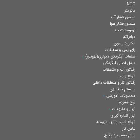
NTC
مانومتر
سنسور فشار آب
سنسور فشار هوا
ترموستات حد
دیافراگم
الکترود و یون
بای پس و متعلقات
قطعات آبگرمکن دیواری(بزودی)
مبدل اصلی آبگرمکن
رگلاتور آب و متعلقات
انواع ولوم
رگلاتور گاز و متعلقات داخلی
سیستم جرقه زن
محصولات آموزشی
لوح فشرده
ابزار و ملزومات
ابزار اندازه گیری
انواع اسید و ابزار مربوطه
لباس کار
لوازم تعمیر برد پکیج