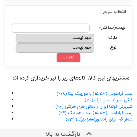
انتخاب سريع
قیمت(حداکثر):
مارک:
نوع:
مشتريهاي اين کالا، کالاهای زیر را نیز خريداري کرده اند:
پمپ گرانفوس (55-15) با هوزینگ بیتا (208)
کلگی شیر اطمینان ترک (30)
شیرپرکن اوتما ایران رادیاتور طرح شرکتی (26)
پمپ گرانفوس (55-15) بدون هوزینگ (24)
دیافراگم ایران رادیاتور(سایز بزرگ) (23)
بازگشت به بالا