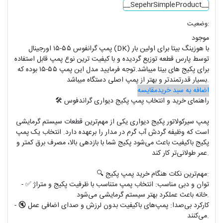
__SepehrSimpleProduct__
وضعیت:
موجود
پمپ گرانفوس ۵۵-۱۵ اورجینال (DK) با هوزینگ بیتا برای اولین بار
توسط پارس قطعه توزیع گردیده و با کیفیت ترین نوع پمپ قابل استفاده
برای پکیج های بیتا میباشد.توجه فرمایید مدل این پمپ ۵۵-۱۵ بوده که
بسیار قدرتمندتر و بهتر از پمپ اصلی دستگاه میباشد.
اضافه به سبد خرید
مقایسه
🛠️ راهنمای خرید و انتخاب پمپ پکیج دیواری گراندفوس
پمپ سیرکولاتور پکیج دیواری یکی از مهم‌ترین قطعات سیستم گرمایشی
است که وظیفه گردش آب گرم در مدار را برعهده دارد. انتخاب یک پمپ
پکیج باکیفیت باعث می‌شود پکیج شما با بازدهی بالا، مصرف برق کمتر و
عمر طولانی‌تر کار کند.
🔍 مهم‌ترین نکات هنگام خرید پمپ پکیج:
- ✅ توان و دبی مناسب: انتخاب پمپ متناسب با ظرفیت پکیج و متراژ
خانه باعث عملکرد بهتر سیستم گرمایشی می‌شود.
- 🔇 کارکرد بی‌صدا: پمپ‌های باکیفیت بدون لرزش و صدای اضافی عمل
می‌کنند.