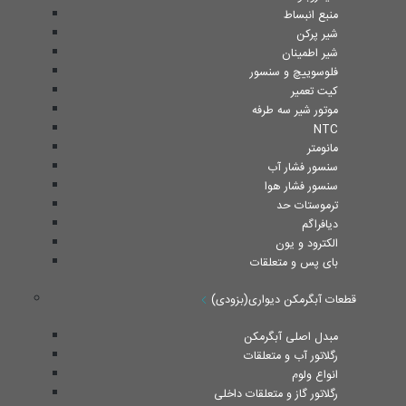
منبع انبساط
شیر پرکن
شیر اطمینان
فلوسوییچ و سنسور
کیت تعمیر
موتور شیر سه طرفه
NTC
مانومتر
سنسور فشار آب
سنسور فشار هوا
ترموستات حد
دیافراگم
الکترود و یون
بای پس و متعلقات
قطعات آبگرمکن دیواری(بزودی)
مبدل اصلی آبگرمکن
رگلاتور آب و متعلقات
انواع ولوم
رگلاتور گاز و متعلقات داخلی