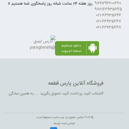
+989129620069
7 روز هفته 24 ساعت شبانه روز پاسخگوی شما هستیم.
982166935645
021-66935646
021-66935647
021-66935648
آدرس ایمیل :
parsgheteh@gmail.com
فروشگاه آنلاین پارس قطعه
انتخاب کنید،‌ پرداخت کنید، تحویل بگیرید .... به همین سادگی!
© 2019 تمامی حقوق نزد وب سایت محفوظ است.
طراحی شده توسط