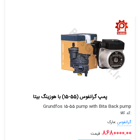
پمپ گرانفوس (55-15) با هوزینگ بیتا
Grundfos 15-55 pump with Bita Back pump
کد کالا:
گرانفوس
مارک:
8680000.00
قیمت :