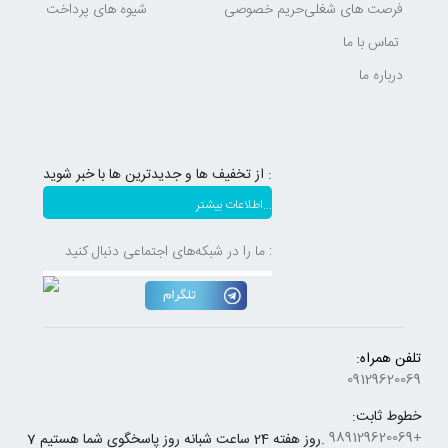
فرصت های شغلی
حریم خصوصی
شیوه های پرداخت
تماس با ما
درباره ما
از تخفیف ها و جدیدترین ها با خبر شوید :
اطلاعات بیشتر...
ما را در شبکه‌های اجتماعی دنبال کنید :
تلفن همراه:
09129620069
خطوط ثابت:
+989129620069
7 روز هفته 24 ساعت شبانه روز پاسخگوی شما هستیم.