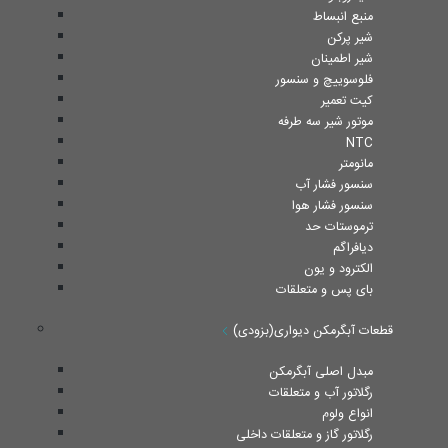
منبع انبساط
شیر پرکن
شیر اطمینان
فلوسوییچ و سنسور
کیت تعمیر
موتور شیر سه طرفه
NTC
مانومتر
سنسور فشار آب
سنسور فشار هوا
ترموستات حد
دیافراگم
الکترود و یون
بای پس و متعلقات
قطعات آبگرمکن دیواری(بزودی)
مبدل اصلی آبگرمکن
رگلاتور آب و متعلقات
انواع ولوم
رگلاتور گاز و متعلقات داخلی