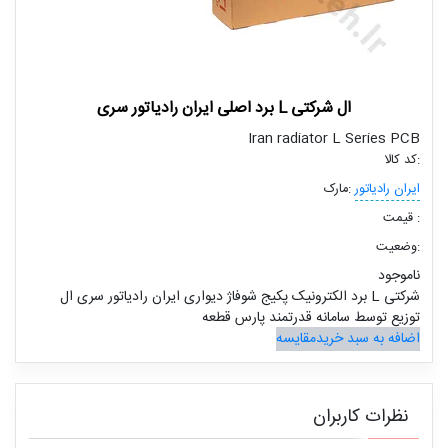
برد اصلی ایران رادیاتور سری L ال شرکتی
Iran radiator L Series PCB
کد کالا:
ایران رادیاتور
مارک:
قیمت :
وضعیت:
ناموجود
برد الکترونیک پکیج شوفاژ دیواری ایران رادیاتور سری ال L شرکتی
توزیع توسط سامانه قدرتمند پارس قطعه
اضافه به سبد خرید
مقایسه
نظرات کاربران