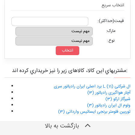
انتخاب سريع
قیمت(حداکثر):
مارک:
نوع:
مشتريهاي اين کالا، کالاهای زیر را نیز خريداري کرده اند:
برد اصلی ایران رادیاتور سری L ال شرکتی (11)
آچار هواگیری رادیاتور (3)
شیرگاز ارکو (3)
ولوم ال ایران رادیاتور (3)
توربین فلومتر برنجی ایساتیس وارداتی (3)
بازگشت به بالا