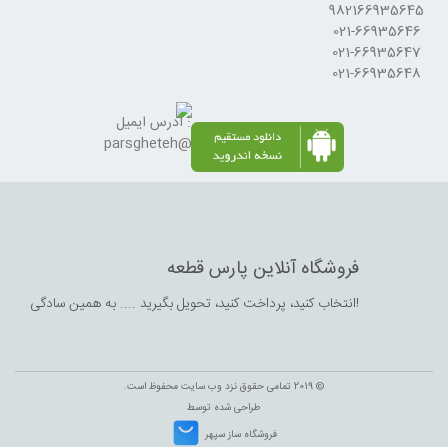
982166935645
021-66935646
021-66935647
021-66935648
آدرس ایمیل :
parsgheteh@gmail.com
فروشگاه آنلاین پارس قطعه
انتخاب کنید،‌ پرداخت کنید، تحویل بگیرید .... به همین سادگی!
© 2019 تمامی حقوق نزد وب سایت محفوظ است.
طراحی شده توسط
فروشگاه ساز سپهر