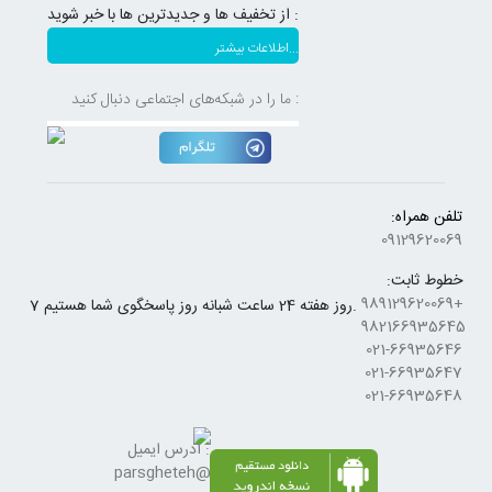
از تخفیف ها و جدیدترین ها با خبر شوید :
اطلاعات بیشتر...
ما را در شبکه‌های اجتماعی دنبال کنید :
تلفن همراه:
09129620069
خطوط ثابت:
+989129620069
7 روز هفته 24 ساعت شبانه روز پاسخگوی شما هستیم.
982166935645
021-66935646
021-66935647
021-66935648
آدرس ایمیل :
parsgheteh@gmail.com