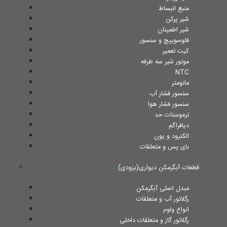
منبع انبساط
شیر پرکن
شیر اطمینان
فلوسوییچ و سنسور
کیت تعمیر
موتور شیر سه طرفه
NTC
مانومتر
سنسور فشار آب
سنسور فشار هوا
ترموستات حد
دیافراگم
الکترود و یون
بای پس و متعلقات
قطعات آبگرمکن دیواری(بزودی)
مبدل اصلی آبگرمکن
رگلاتور آب و متعلقات
انواع ولوم
رگلاتور گاز و متعلقات داخلی