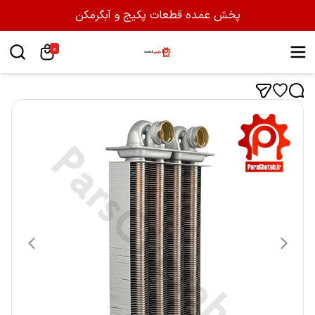
پخش عمده قطعات پکیج و آبگرمکن
0