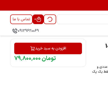
تماس با ما
0
09129620069
 بدون هوزینگ - پک 10
افزودن به سبد خرید
تومان
۰۰۰
٬
۸۰۰
٬
۷۹
 55-15 گرانفوس اورجینال(DK) بدون هوزینگ اکنون در بسته‌بندی 10 عددی و
فقط یک پک