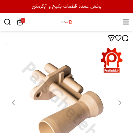
پخش عمده قطعات پکیج و آبگرمکن
0