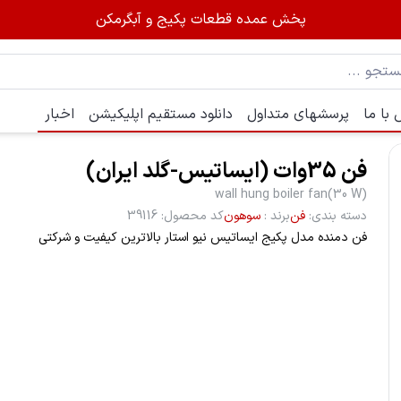
پخش عمده قطعات پکیج و آبگرمکن
با ما
پرسشهای متداول
دانلود مستقیم اپلیکیشن
اخبار
فن 35وات (ایساتیس-گلد ایران)
wall hung boiler fan(30 W)
دسته بندی
:
فن
برند
:
سوهون
کد محصول
:
39116
فن دمنده مدل پکیج ایساتیس نیو استار بالاترین کیفیت و شرکتی