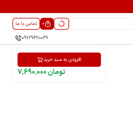
تماس با ما
0
09129620069
افزودن به سبد خرید
تومان
۰۰۰
٬
۶۹۰
٬
۷