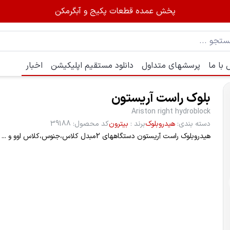
پخش عمده قطعات پکیج و آبگرمکن
با ما
پرسشهای متداول
دانلود مستقیم اپلیکیشن
اخبار
بلوک راست آریستون
Ariston right hydroblock
دسته بندی
:
هیدروبلوک
برند
:
بیترون
کد محصول
:
39188
هیدروبلوک راست آریستون دستگاههای 2مبدل کلاس،جنوس،کلاس اوو و ...