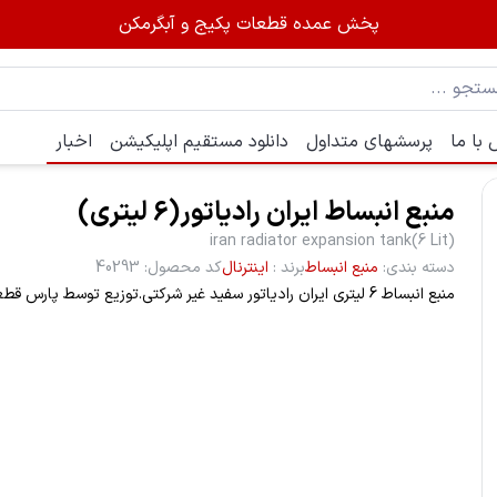
پخش عمده قطعات پکیج و آبگرمکن
با ما
پرسشهای متداول
دانلود مستقیم اپلیکیشن
اخبار
منبع انبساط ایران رادیاتور(6 لیتری)
iran radiator expansion tank(6 Lit)
دسته بندی
:
منبع انبساط
برند
:
اینترنال
کد محصول
:
40293
منبع انبساط 6 لیتری ایران رادیاتور سفید غیر شرکتی.توزیع توسط پارس قطعه