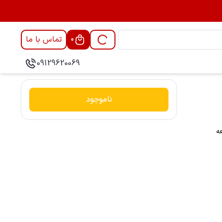
تماس با ما
0
09129620069
ناموجود