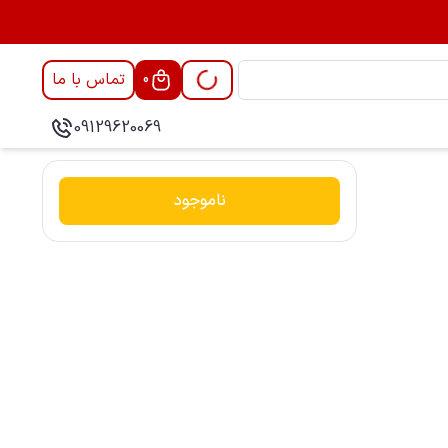
تماس با ما
0
09129620069
ناموجود