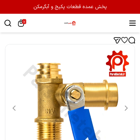
پخش عمده قطعات پکیج و آبگرمکن
0