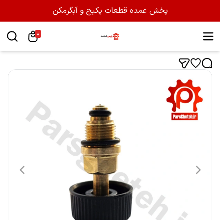
پخش عمده قطعات پکیج و آبگرمکن
0