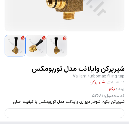
شیرپرکن وایلانت مدل توربومکس
Vaillant turbomax filling tap
دسته بندی
:
شیر پرکن
برند
:
پکنز
کد محصول
:
52681
شیرپرکن پکیج شوفاژ دیواری وایلانت مدل توربومکس با کیفیت اصلی