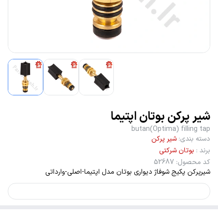
شیر پرکن بوتان اپتیما
butan(Optima) filling tap
دسته بندی
:
شیر پرکن
برند
:
بوتان شرکتی
کد محصول
:
52687
شیرپرکن پکیج شوفاژ دیواری بوتان مدل اپتیما-اصلی-وارداتی