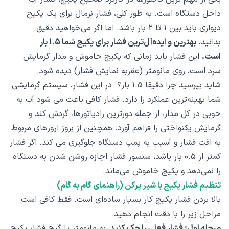
داخل دستگاه است. به طور کلی، فشار نرمال برای یک پکیج
دیواری باید بین 1 تا 2 بار باشد. اما اگر می‌خواهید دقیق
بدانید،
بهترین و ایده‌آل‌ترین فشار برای پکیج شما 1.5 بار
است.
این فشار باید زمانی که پکیج خاموش و مدار گرمایش
سرد است، روی مانومتر (عقربه نمایش فشار) دیده شود.
شاید بپرسید چرا دقیقا 1.5 بار؟ در این فشار، سیستم گرمایشی
شما بهینه‌ترین عملکرد را دارد. فشار کافی باعث می شود آب به
خوبی در کل مدار، از جمله دورترین رادیاتورها، گردش کند و
گرمایش یکنواختی را فراهم آورد. همچنین از بروز ارورهای مربوط
به افت فشار و آسیب به پمپ دستگاه جلوگیری می کند. اگر فشار
کمتر از 0.5 بار باشد، سنسور فشار اجازه روشن شدن به دستگاه
را نمی‌دهد و پکیج خاموش می‌ماند.
تنظیم فشار پکیج با شیر پرکن (راهنمای گام به گام)
بالا بردن فشار پکیج کار بسیار ساده‌ای است. فقط کافی است
مراحل زیر را با دقت انجام دهید:
مرحله اول: فشار فعلی را چک کنید.
به مانومتر یا گیج فشار پکیج