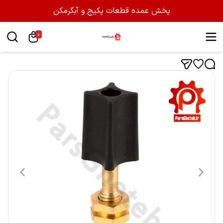
پخش عمده قطعات پکیج و آبگرمکن
0