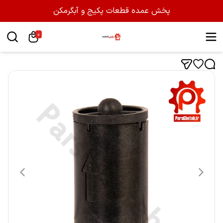
پخش عمده قطعات پکیج و آبگرمکن
0