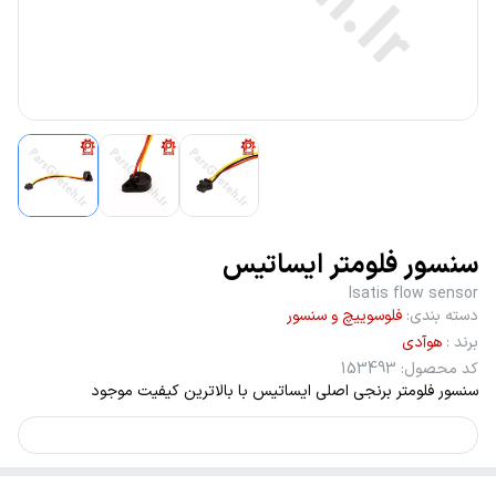
سنسور فلومتر ایساتیس
Isatis flow sensor
دسته بندی
:
فلوسوییچ و سنسور
برند
:
هوآدی
کد محصول
:
153493
سنسور فلومتر برنجی اصلی ایساتیس با بالاترین کیفیت موجود