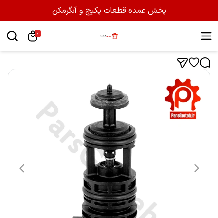
پخش عمده قطعات پکیج و آبگرمکن
0