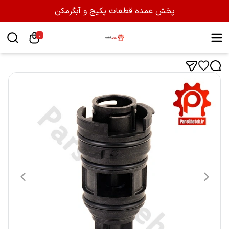
پخش عمده قطعات پکیج و آبگرمکن
0