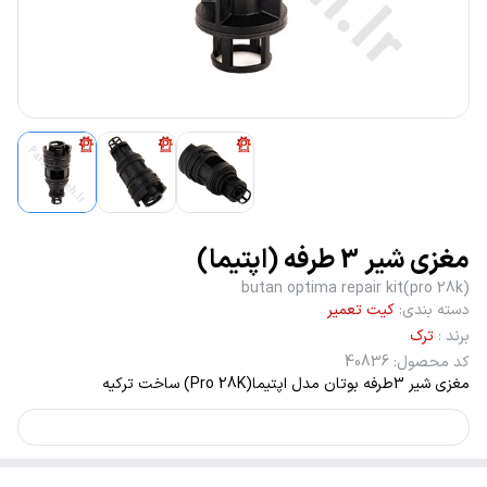
مغزی شیر 3 طرفه (اپتیما)
butan optima repair kit(pro 28k)
دسته بندی
:
کیت تعمیر
برند
:
ترک
کد محصول
:
40836
مغزی شیر 3طرفه بوتان مدل اپتیما(Pro 28K) ساخت ترکیه