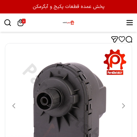
پخش عمده قطعات پکیج و آبگرمکن
0