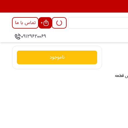
تماس با ما
0
09129620069
ناموجود
رس قطعه