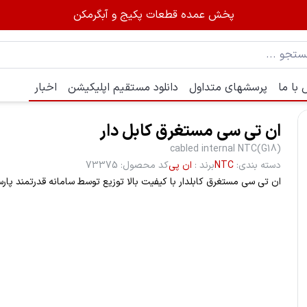
پخش عمده قطعات پکیج و آبگرمکن
با ما
پرسشهای متداول
دانلود مستقیم اپلیکیشن
اخبار
ان تی سی مستغرق کابل دار
cabled internal NTC(G18)
دسته بندی
:
NTC
برند
:
ان پی
کد محصول
:
73375
ان تی سی مستغرق کابلدار با کیفیت بالا توزیع توسط سامانه قدرتمند پا