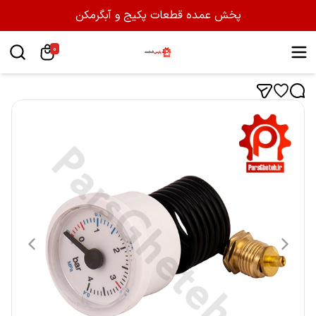
پخش عمده قطعات پکیج و آبگرمکن
0