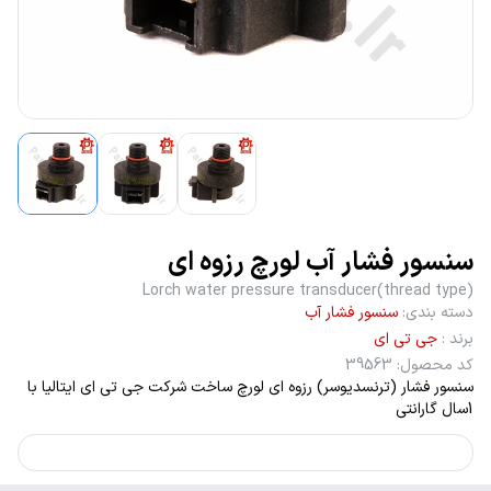
سنسور فشار آب لورچ رزوه ای
Lorch water pressure transducer(thread type)
دسته بندی
:
سنسور فشار آب
برند
:
جی تی ای
کد محصول
:
39563
سنسور فشار (ترنسدیوسر) رزوه ای لورچ ساخت شرکت جی تی ای ایتالیا با
1سال گارانتی