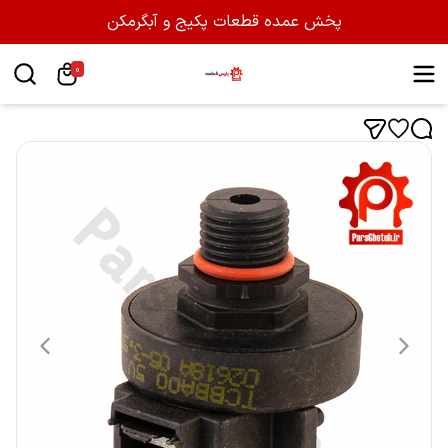
پخش عمده قطعات پکیج و آبگرمکن
0