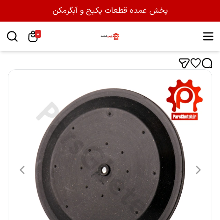
پخش عمده قطعات پکیج و آبگرمکن
0