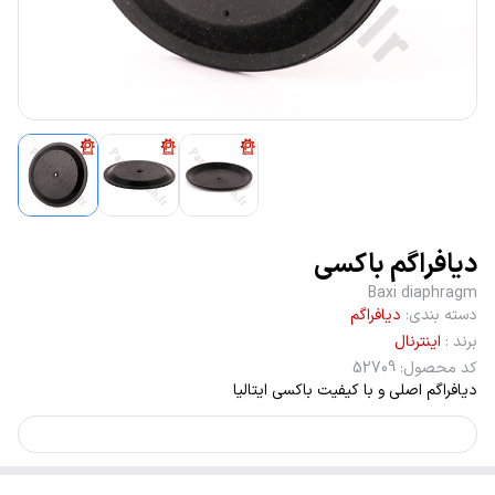
دیافراگم باکسی
Baxi diaphragm
دسته بندی
:
دیافراگم
برند
:
اینترنال
کد محصول
:
52709
دیافراگم اصلی و با کیفیت باکسی ایتالیا