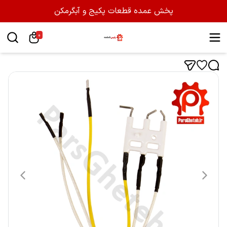
پخش عمده قطعات پکیج و آبگرمکن
0