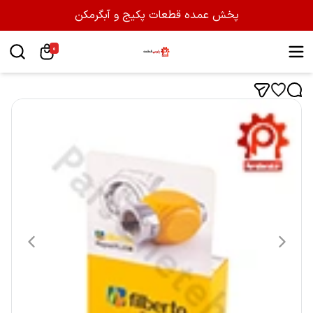
پخش عمده قطعات پکیج و آبگرمکن
0