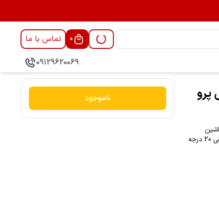
تماس با ما
0
09129620069
 پرو
ناموجود
اشین
لباسشویی مناسب بوده و دارای هوزینگ ضد یخ مقاوم در برابر سرما تا منفی 20 درجه