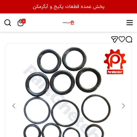
پخش عمده قطعات پکیج و آبگرمکن
0