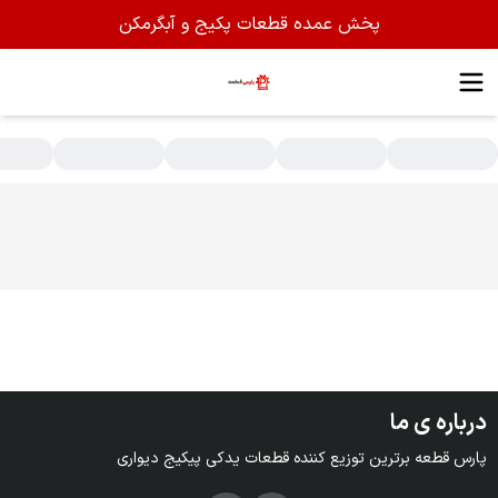
پخش عمده قطعات پکیج و آبگرمکن
سته بندی محصولات - پخش عمده قطعات پکیج شوفاژ دیواری
درباره ی ما
پارس قطعه برترین توزیع کننده قطعات یدکی پیکیج دیواری