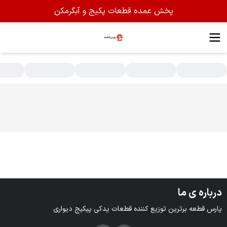
پخش عمده قطعات پکیج و آبگرمکن
سته بندی محصولات - پخش عمده قطعات پکیج شوفاژ دیواری
درباره ی ما
پارس قطعه برترین توزیع کننده قطعات یدکی پیکیج دیواری