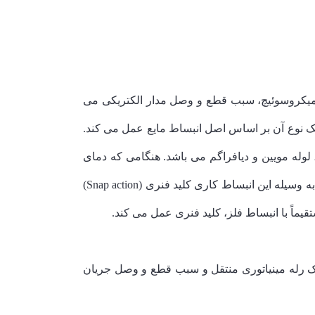
 میکروسوئیچ، سبب قطع و وصل مدار الکتریکی می
ک نوع آن بر اساس اصل انبساط مایع عمل می کند.
یا حسگر، لوله مویین و دیافراگم می باشد. هنگامی که دمای
سنسور بالا می رود مایع از طریق لوله مویین به داخل دیافراگم رفته و ایجاد انبساط کاری (Working distention) می نماید. به وسیله این انبساط کاری کلید فنری (Snap action)
تقیماً با انبساط فلز، کلید فنری عمل می کند.
یک رله مینیاتوری منتقل و سبب قطع و وصل جریان