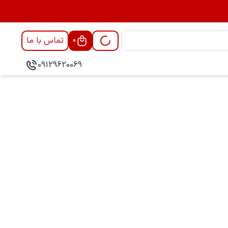
تماس با ما
0
09129620069