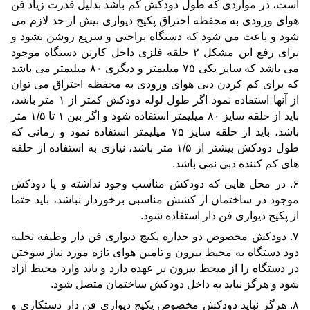
است، در مواردی که طول دودکش کم باشد بدلیل قدرت زیاد فن 
هوای ورودی به محفظه احتراق پکیج دیواری بیش از حد لازم می 
شود و باعث می شود که دستگاه براحتی و سریع روشن نشود و 
برای رفع این مشکل ۲ حلقه فلزی داخل کارتن دستگاه موجود 
می باشد که سایز یکی ۷۵ میلیمتر و دیگری ۸۰ میلیمتر می باشد 
که برای کم کردن دبی هوای ورودی به محفظه احتراق می توان 
از آنها استفاده نمود اگر طول لوله دودکش کمتر از ۱ متر باشد، 
باید از حلقه سایز ۸۰ میلیمتر استفاده شود و اگر بین ۱ تا ۱/۵ متر 
باشد، باید از حلقه سایز ۷۵ میلیمتر استفاده نمود و زمانی که 
طول دودکش بیشتر از ۱/۵ متر باشد، نیازی به استفاده از حلقه 
های کم کننده دبی نمی باشد. 
۶. در محل هایی که دودکش مناسب وجود نداشته و یا دودکش 
موجود در ساختمان از کشش مناسبی برخوردار نباشد، باید حتما 
از پکیج دیواری فن دار استفاده شود. 
۷. دودکش مخصوص دو جداره پکیج دیواری فن دار وظیفه تخلیه 
دود دستگاه به محیط بیرون و تامین هوای تازه مورد نیاز سوختن 
در دستگاه را از میحط بیرون بر عهده دارد و باید وارد محیط آزاد 
شود و هرگز نباید به داخل دودکش ساختمان متصل شود. 
۸. هرگز نباید دودکش مخصوص پکیج دیواری فن دار دستکاری و 