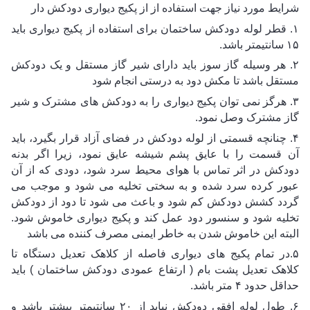
شرایط مورد نیاز جهت استفاده از از پکیج دیواری دودکش دار
۱. قطر لوله دودکش ساختمان برای استفاده از پکیج دیواری باید 
۱۵ سانتیمتر باشد.
۲. هر وسیله گاز سوز باید دارای شیر گاز مستقل و یک دودکش 
مستقل باشد تا مکش دود به درستی انجام شود 
۳. هرگز نمی توان پکیج دیواری را به دودکش های مشترک و شیر 
گاز مشترک وصل نمود. 
۴. چنانچه قسمتی از لوله دودکش در فضای آزاد قرار بگیرد، باید 
آن قسمت را با عایق پشم شیشه عایق نمود، زیرا اگر بدنه 
دودکش در اثر تماس با هوای محیط سرد شود، دودی که از آن 
عبور کرده سرد شده و به سختی تخلیه می شود و موجب می 
گردد کشش دودکش کم شود و باعث می شود تا دود از دودکش 
تخلیه شود و سنسور دود عمل کند و پکیج دیواری خاموش شود. 
البته این خاموش شدن به خاطر ایمنی مصرف کننده می باشد 
۵.در تمام پکیج های دیواری فاصله از کلاهک تعدیل دستگاه تا 
کلاهک تعدیل پشت بام ( ارتفاع عمودی دودکش ساختمان ) باید 
حداقل حدود ۴ متر باشد. 
۶. طول لوله افقی دودکش نباید از ۲۰ سانتیمتر بیشتر باشد و 