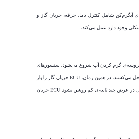
ن (پکیج) یک واحد کنترل الکترونیکی (ECU) قرار دارد. واحد ECU همه کارکردهای آبگرم‌کن شامل کنترل دما، جرقه، جریان گاز و
کلی وجود دارد عمل می‌کند.
 متصل است، جریان آب را تشخیص داده و پروسه‌ی گرم کردن آب شروع می‌شود. سنسورهای
جدیدتر، حداقل جریان را هم تشخیص می‌دهند. بعضی مدل‌ها دارای فن احتراق هستند که هوا را برای پروسه‌ی احتراق به داخل می‌کشند. در همین زمان، ECU جریان گاز را باز
و جرقه‌زن را روشن می‌کند. جرقه‌زن تا زمانی که سنسور شعله، آتش را تشخیص دهد، جرقه می‌زند. در مواقعی که مشعل در عرض چند ثانیه‌ی کم روشن نشود ECU جریان