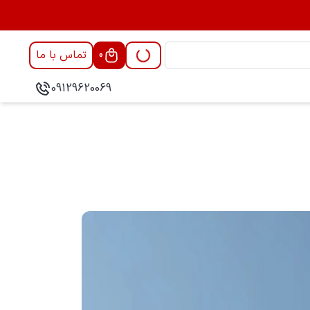
تماس با ما
0
09129620069