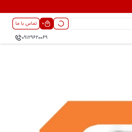
تماس با ما
0
09129620069